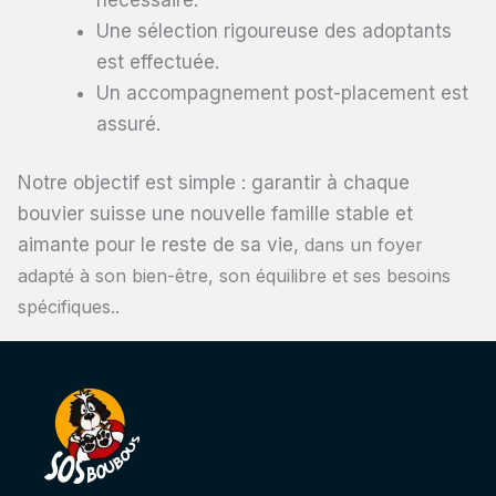
Une sélection rigoureuse des adoptants
est effectuée.
Un accompagnement post-placement est
assuré.
Notre objectif est simple : garantir à chaque
bouvier suisse une nouvelle famille stable et
aimante pour le reste de sa vie,
dans un foyer
adapté à son bien-être, son équilibre et ses besoins
spécifiques.
.