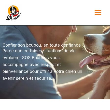
Aller
au
contenu
Confier son boubou, en toute confiance
Parce que certaines situations de vie
évoluent, SOS Boubous vous
accompagne avec respect et
bienveillance pour offrir à votre chien un
avenir serein et sécurisé.