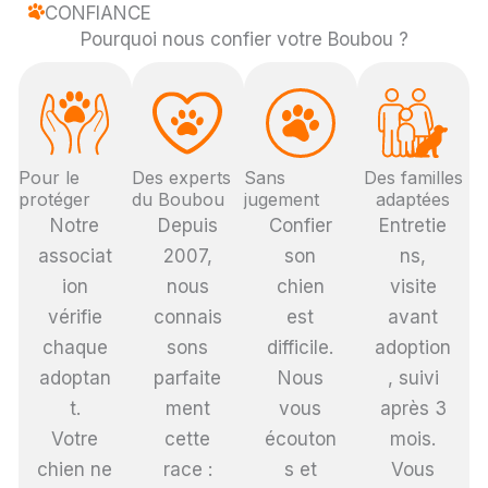
CONFIANCE
Pourquoi nous confier votre Boubou ?
Pour le
Des experts
Sans
Des familles
protéger
du Boubou
jugement
adaptées
Notre
Depuis
Confier
Entretie
associat
2007,
son
ns,
ion
nous
chien
visite
vérifie
connais
est
avant
chaque
sons
difficile.
adoption
adoptan
parfaite
Nous
, suivi
t.
ment
vous
après 3
Votre
cette
écouton
mois.
chien ne
race :
s et
Vous