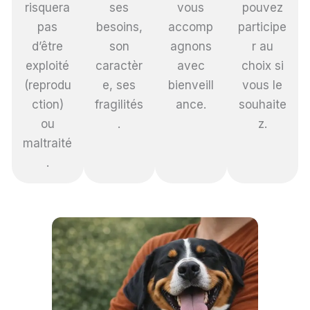
risquera
ses
vous
pouvez
pas
besoins,
accomp
participe
d’être
son
agnons
r au
exploité
caractèr
avec
choix si
(reprodu
e, ses
bienveill
vous le
ction)
fragilités
ance.
souhaite
ou
.
z.
maltraité
.