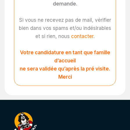
demande.
Si vous ne recevez pas de mail, vérifier
bien dans vos spams et/ou indésirables
et si rien, nous
contacter
.
Votre candidature en tant que famille
d’accueil
ne sera validée qu’après la pré visite.
Merci